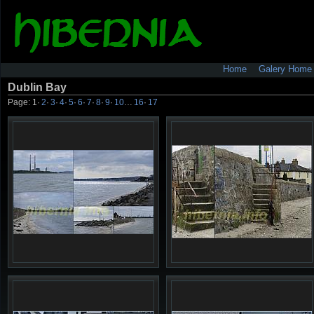
Home
Galery Home
Dublin Bay
Page:
1
·
2
·
3
·
4
·
5
·
6
·
7
·
8
·
9
·
10
…
16
·
17