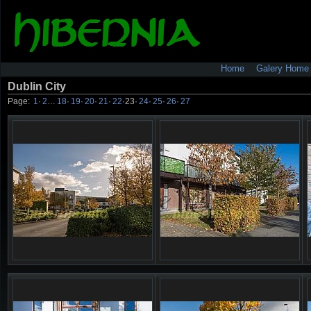
Home
Galery Home
Dublin City
Page:
1
·
2
…
18
·
19
·
20
·
21
·
22
·
23
·
24
·
25
·
26
·
27