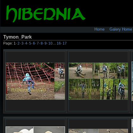
Home
Galery Home
Tymon_Park
Page:
1
·
2
·
3
·
4
·
5
·
6
·
7
·
8
·
9
·
10
…
16
·
17