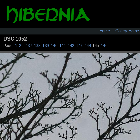
Home
Galery Home
DSC 1052
Page:
1
·
2
…
137
·
138
·
139
·
140
·
141
·
142
·
143
·
144
·
145
·
146