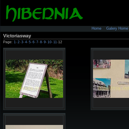
Home
Galery Home
Victoriasway
Page:
1
·
2
·
3
·
4
·
5
·
6
·
7
·
8
·
9
·
10
·
11
·
12